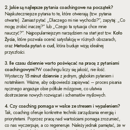
2. Jakie są najlepsze pytania coachingowe na początek?
Najskuteczniejsze pytania to te, które otwierają (tzw. pytania
otwarte). Zamiast pytać „Dlaczego mi nie wychodzi?”, zapytaj: „Co
mogę zrobić inaczej?” lub „Czego ta sytuacja chce mnie
nauczyć?”. Najpopularniejszym narzędziem na start jest tzw.
Koło
Życia
, które pozwala ocenić satysfakcję w różnych obszarach,
oraz
Metoda pytań o cud
, która buduje wizję idealnej
przyszłości.
3. Ile czasu dziennie warto poświęcać na pracę z pytaniami
coachingowymi?
W coachingu liczy się jakość, nie ilość.
Wystarczy
15 minut dziennie
z jednym, głębokim pytaniem i
notatnikiem. Ważne, aby odpowiedzi zapisywać – proces pisania
ręcznego angażuje obie półkule mózgowe, co ułatwia
dostrzeżenie nowych rozwiązań i schematów myślowych.
4. Czy coaching pomaga w walce ze stresem i wypaleniem?
Tak, coaching oferuje konkretne techniki zarządzania energią i
priorytetami. Poprzez pracę nad wartościami pomaga zrozumieć,
co nas wyczerpuje, a co regeneruje. Należy jednak pamiętać, że w