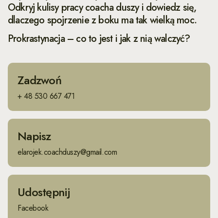
Odkryj kulisy pracy coacha duszy i dowiedz się,
dlaczego spojrzenie z boku ma tak wielką moc.
Prokrastynacja – co to jest i jak z nią walczyć?
Zadzwoń
+ 48 530 667 471
Napisz
elarojek.coachduszy@gmail.com
Udostępnij
Facebook