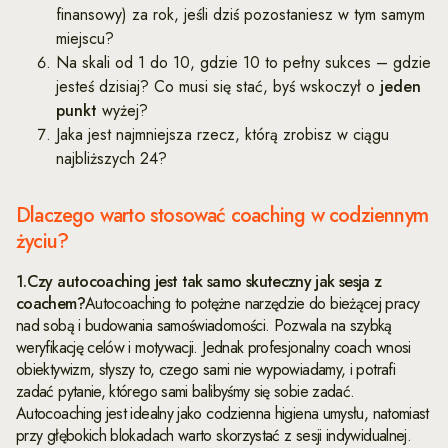
finansowy) za rok, jeśli dziś pozostaniesz w tym samym
miejscu?
Na skali od 1 do 10, gdzie 10 to pełny sukces – gdzie
jesteś dzisiaj? Co musi się stać, byś wskoczył o
jeden
punkt
wyżej?
Jaka jest najmniejsza rzecz, którą zrobisz w ciągu
najbliższych 24?
Dlaczego warto stosować coaching w codziennym
życiu?
1.Czy autocoaching jest tak samo skuteczny jak sesja z
coachem?
Autocoaching to potężne narzędzie do bieżącej pracy
nad sobą i budowania samoświadomości. Pozwala na szybką
weryfikację celów i motywacji. Jednak profesjonalny coach wnosi
obiektywizm, słyszy to, czego sami nie wypowiadamy, i potrafi
zadać pytanie, którego sami balibyśmy się sobie zadać.
Autocoaching jest idealny jako codzienna higiena umysłu, natomiast
przy głębokich blokadach warto skorzystać z sesji indywidualnej.