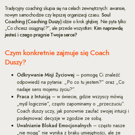
Tradycyjny coaching skupia się na celach zewnętrznych: awansie,
nowym samochodzie czy lepszej organizacji czasu.
Soul
Coaching (Coaching Duszy)
idzie o krok głębiej. Nie pyta tylko:
„Co chcesz osiągnąć?”, ale przede wszystkim:
Kim naprawdę
jesteś i czego pragnie Twoje serce?
Czym konkretnie zajmuje się Coach
Duszy?
Odkrywanie Misji Życiowej
– pomogę Ci znaleźć
odpowiedź na pytania: „Po co tu jestem?” oraz „Co
nadaje sens mojemu życiu?”.
Praca z Intuicją
– w świecie, gdzie wszyscy mówią
„myśl logicznie”, często zapominamy o „przeczuciu”.
Coach duszy uczy, jak ponownie zaufać swojej intuicji i
podejmować decyzje w zgodzie ze sobą.
Uwalnianie Blokad Emocjonalnych
– często nasze
„nie mogę” nie wynika z braku umiejętności, ale ze