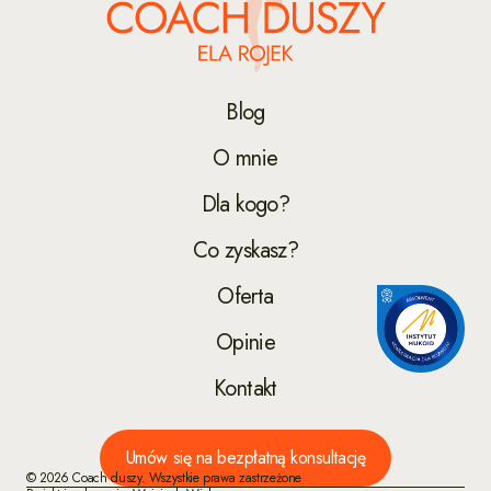
Blog
O mnie
Dla kogo?
Co zyskasz?
Oferta
Opinie
Kontakt
Umów się na bezpłatną konsultację
© 2026 Coach duszy. Wszystkie prawa zastrzeżone