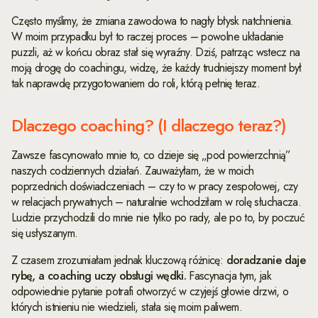
Często myślimy, że zmiana zawodowa to nagły błysk natchnienia.
W moim przypadku był to raczej proces – powolne układanie
puzzli, aż w końcu obraz stał się wyraźny. Dziś, patrząc wstecz na
moją drogę do coachingu, widzę, że każdy trudniejszy moment był
tak naprawdę przygotowaniem do roli, którą pełnię teraz.
Dlaczego coaching? (I dlaczego teraz?)
Zawsze fascynowało mnie to, co dzieje się „pod powierzchnią”
naszych codziennych działań. Zauważyłam, że w moich
poprzednich doświadczeniach – czy to w pracy zespołowej, czy
w relacjach prywatnych – naturalnie wchodziłam w rolę słuchacza.
Ludzie przychodzili do mnie nie tylko po rady, ale po to, by poczuć
się usłyszanym.
Z czasem zrozumiałam jednak kluczową różnicę:
doradzanie daje
rybę, a coaching uczy obsługi wędki.
Fascynacja tym, jak
odpowiednie pytanie potrafi otworzyć w czyjejś głowie drzwi, o
których istnieniu nie wiedzieli, stała się moim paliwem.